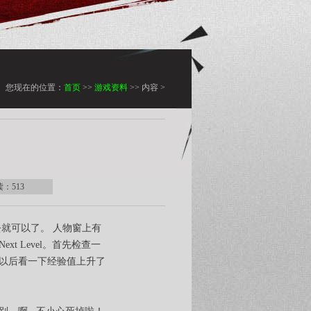
您现在的位置：
首页
>>
游戏资料
>> 内容 >
读：
513
就可以了。 人物窗上有
 Next Level。首先检查一
以后看一下经验值上升了