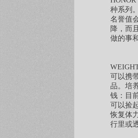
HONO
种系列
名誉值会
降，而
做的事
WEIGH
可以携
品。培
钱：目
可以捡
恢复体
行里或