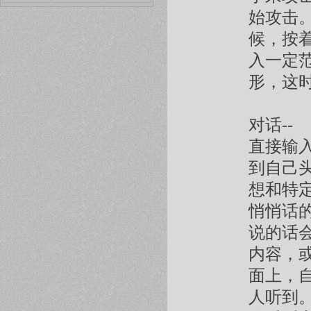
始攻击
候，按
入一定
形，这
对话--
直接输
到自己
想和特
悄悄话
说的话
内容，或
面上，
人听到