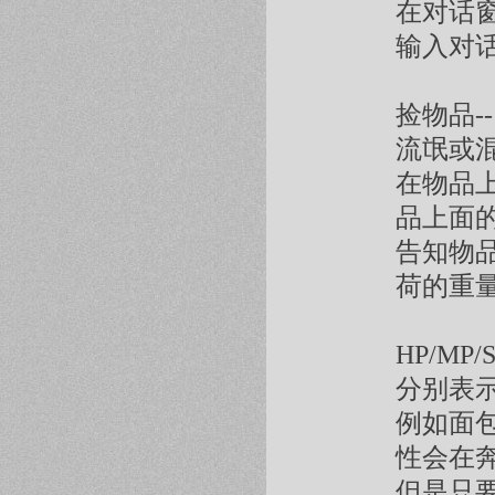
在对话
输入对
捡物品--
流氓或
在物品
品上面
告知物
荷的重
HP/MP
分别表
例如面
性会在
但是只