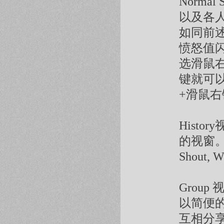
Norma
以及各人物
如同前
愤怒值
选滑鼠
键就可
+滑鼠右键
Hist
的视窗。
Shout
Grou
以简便
互相分