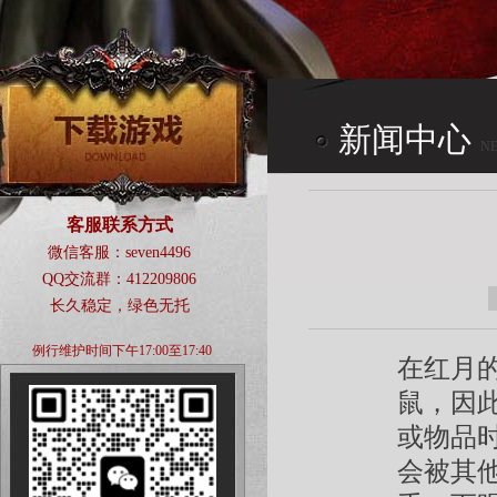
新闻中心
N
CENTER
客服联系方式
微信客服：seven4496
QQ交流群：412209806
长久稳定，绿色无托
例行维护时间下午17:00至17:40
在红月
鼠，因
或物品
会被其