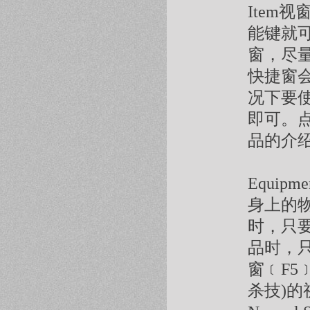
Item
能键就
窗，尽
快捷窗
况下要
即可。
品的介
Equi
身上的
时，只
品时，只
窗﹝F5
杀技)