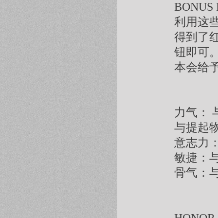
BONU
利用这
得到了
钮即可
本会给
力气： 
与提起
意志力
敏捷：
骨气：与