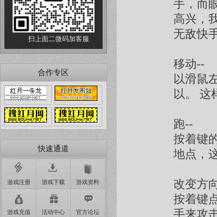
手，而
高兴，
无敌快
扫上面二微码加客服
移动--
合作专区
以滑鼠
以。 
跑--
按着键
快速通道
地点，
改变方向
游戏注册
游戏下载
游戏资料
按着键点
手来攻
游戏充值
活动中心
官方论坛