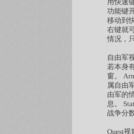
用快速键
功能键
移动到
右键就
情况，只
自由军视
若本身
窗。 A
属自由军
由军的情
息。 S
战争分
Ques