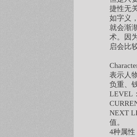
捷性无
如字义
就会渐
术。因为
启会比
Charac
表示人
负重、
LEVE
CURR
NEXT
值。
4种属